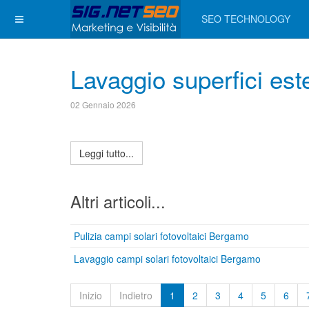
SEO TECHNOLOGY
Lavaggio superfici est
02 Gennaio 2026
Leggi tutto...
Altri articoli...
Pulizia campi solari fotovoltaici Bergamo
Lavaggio campi solari fotovoltaici Bergamo
Inizio
Indietro
1
2
3
4
5
6