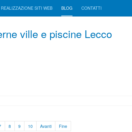
REALIZZAZIONE SITI WEB
BLOG
CONTATTI
erne ville e piscine Lecco
7
8
9
10
Avanti
Fine