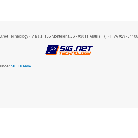
G.net Technology - Via s.s. 155 Montelena,36 - 03011 Alatri (FR) - P.IVA 02970140
d under
MIT License.